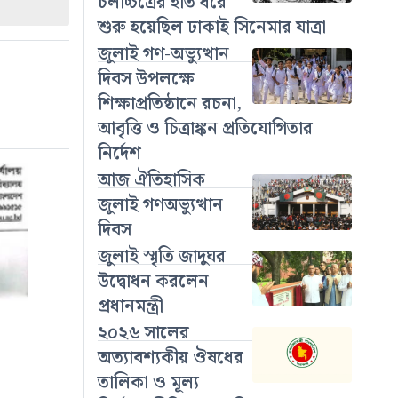
চলচ্চিত্রের হাত ধরে
শুরু হয়েছিল ঢাকাই সিনেমার যাত্রা
জুলাই গণ-অভ্যুত্থান
দিবস উপলক্ষে
শিক্ষাপ্রতিষ্ঠানে রচনা,
আবৃত্তি ও চিত্রাঙ্কন প্রতিযোগিতার
নির্দেশ
আজ ঐতিহাসিক
জুলাই গণঅভ্যুত্থান
দিবস
জুলাই স্মৃতি জাদুঘর
উদ্বোধন করলেন
প্রধানমন্ত্রী
২০২৬ সালের
অত্যাবশ্যকীয় ঔষধের
তালিকা ও মূল্য