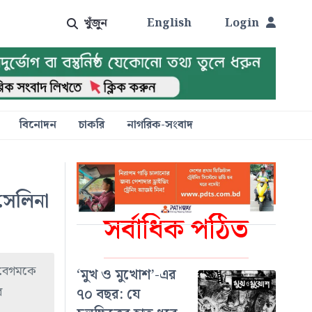
খুঁজুন
English
Login
বিনোদন
চাকরি
নাগরিক-সংবাদ
সেলিনা
সর্বাধিক পঠিত
া বেগমকে
‘মুখ ও মুখোশ’-এর
র
৭০ বছর: যে