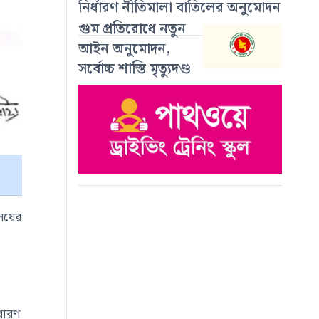
নির্ধারণ নীতিমালা বাতিলের অনুমোদন
গুম প্রতিরোধে নতুন
আইন অনুমোদন,
সর্বোচ্চ শাস্তি মৃত্যুদণ্ড
লয়ের
াধারণ