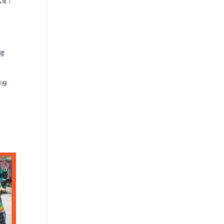
ছে।
ের
েও