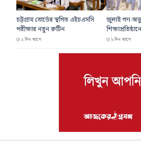
চট্টগ্রাম বোর্ডের স্থগিত এইচএসসি
জুলাই গণ-অভ্য
পরীক্ষার নতুন রুটিন
শিক্ষাপ্রতিষ্ঠা
১ দিন আগে
২ দিন আগে