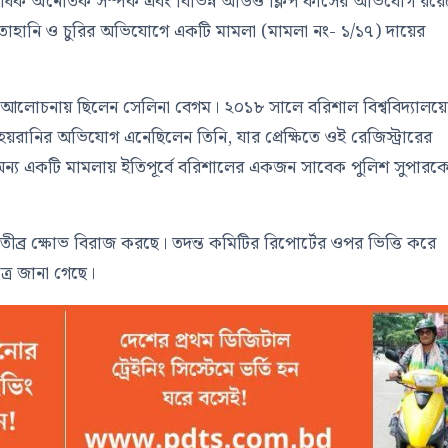
কাধিক অনৈতিক সম্পর্ক এবং বিভিন্ন অডিও ক্লিপ ফাঁসের অভিযোগ রয়ে
্লীলতাহানি ও চুরির অভিযোগে একটি মামলা (মামলা নং- ১/১৭) দায়ের
লোচনায় ছিলেন সেলিনা বেগম। ২০১৮ সালে বরিশাল বিশ্ববিদ্যালয়
য়রানির অভিযোগ এনেছিলেন তিনি, যার প্রেক্ষিতে ওই রেজিস্ট্রারের
করা অন্য একটি মামলায় ইতিপূর্বে বরিশালের একজন সাবেক পুলিশ সুপারক
ড়ে তীব্র ক্ষোভ বিরাজ করছে। তদন্ত কমিটির রিপোর্টের ওপর ভিত্তি করে
ত্রে জানা গেছে।