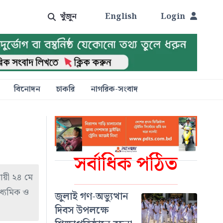
খুঁজুন
English
Login
বিনোদন
চাকরি
নাগরিক-সংবাদ
সর্বাধিক পঠিত
যায়ী ২৪ মে
াধ্যমিক ও
জুলাই গণ-অভ্যুত্থান
দিবস উপলক্ষে