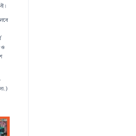
েই।
চলবে
ঘ
২ ও
াশ
৯
সা.)