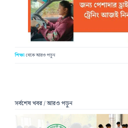
শিক্ষা
থেকে আরও পড়ুন
সর্বশেষ খবর / আরও পড়ুন