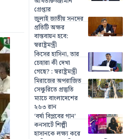
আখতারুজ্জামান
গ্রেপ্তার
জুলাই জাতীয় সনদের
প্রতিটি অক্ষর
বাস্তবায়ন হবে:
স্বরাষ্ট্রমন্ত্রী
কিসের হাসিনা, তার
চেহারা কী দেখা
গেছে? : স্বরাষ্ট্রমন্ত্রী
মিরাজের অপরাজিত
সেঞ্চুরিতে প্রস্তুতি
ম্যাচে বাংলাদেশের
২৬৩ রান
‘বর্ষা বিপ্লবের গান’
কনসার্টে শিল্পী
হাসানকে লক্ষ্য করে