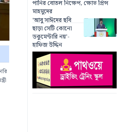
পানির বোতল নিক্ষেপ, ক্ষোভ প্রিন্স
মাহমুদের
'আবু সাঈদের ছবি
ছাড়া সেটি কোনো
ডকুমেন্টারি নয়'-
হাফিজ উদ্দিন
কারি
ত্রী
।