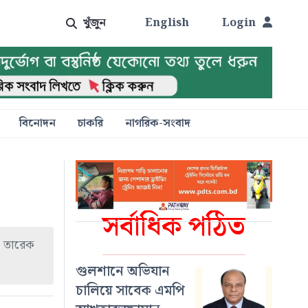
খুঁজুন
English
Login
বিনোদন
চাকরি
নাগরিক-সংবাদ
সর্বাধিক পঠিত
রী তারেক
গুলশানে অভিযান
চালিয়ে সাবেক এমপি