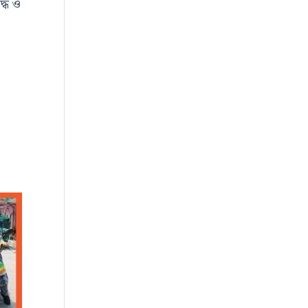
দ্ধ ও