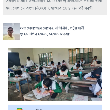
সকাল ১০টায় উপজেলার ১০টি কেন্দ্রে একযোগে পরীক্ষা শুরু
হয়, যেখানে অংশ নিয়েছে ২ হাজার ৫৮৬ জন পরীক্ষার্থী।
মোঃ মোয়াজ্জেম হোসেন, প্রতিনিধি , পটুয়াখালী
২১ এপ্রিল ২০২৬, ১২:৪৬ অপরাহ্ণ