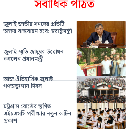
সর্বাধিক পঠিত
জুলাই জাতীয় সনদের প্রতিটি
অক্ষর বাস্তবায়ন হবে: স্বরাষ্ট্রমন্ত্রী
জুলাই স্মৃতি জাদুঘর উদ্বোধন
করলেন প্রধানমন্ত্রী
আজ ঐতিহাসিক জুলাই
গণঅভ্যুত্থান দিবস
চট্টগ্রাম বোর্ডের স্থগিত
এইচএসসি পরীক্ষার নতুন রুটিন
প্রকাশ