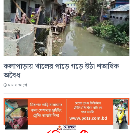
কলাপাড়ায় খালের পাড়ে গড়ে উঠা শতাধিক
অবৈধ
২ মাস আগে