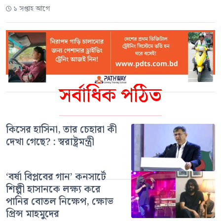
১ সপ্তাহ আগে
সর্বাধিক পঠিত
কিসের হাসিনা, তার চেহারা কী
দেখা গেছে? : স্বরাষ্ট্রমন্ত্রী
‘বর্ষা বিপ্লবের গান’ কনসার্টে
শিল্পী হাসানকে লক্ষ্য করে
পানির বোতল নিক্ষেপ, ক্ষোভ
প্রিন্স মাহমুদের