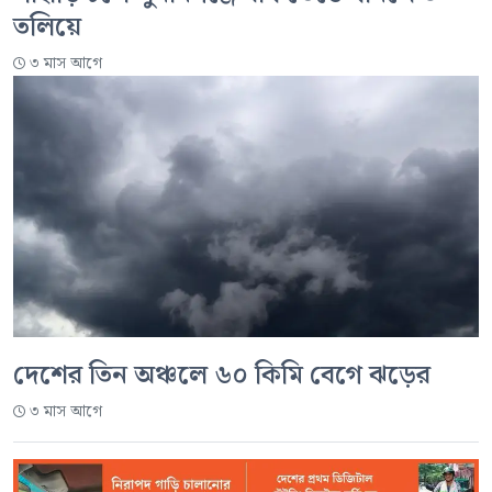
তলিয়ে
৩ মাস আগে
দেশের তিন অঞ্চলে ৬০ কিমি বেগে ঝড়ের
৩ মাস আগে