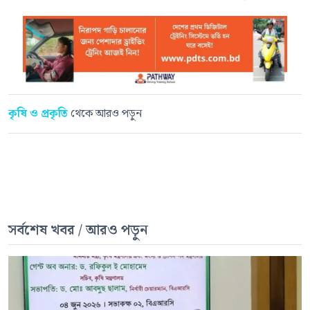
কৃষি ও প্রকৃতি
থেকে আরও পড়ুন
সর্বশেষ খবর / আরও পড়ুন