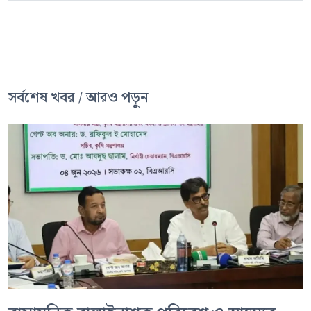
সর্বশেষ খবর / আরও পড়ুন