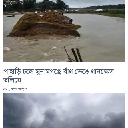
পাহাড়ি ঢলে সুনামগঞ্জে বাঁধ ভেঙে ধানক্ষেত
তলিয়ে
৩ মাস আগে