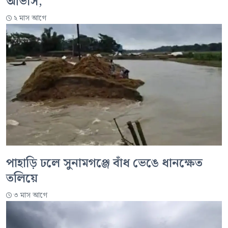
আভাস,
২ মাস আগে
পাহাড়ি ঢলে সুনামগঞ্জে বাঁধ ভেঙে ধানক্ষেত
তলিয়ে
৩ মাস আগে