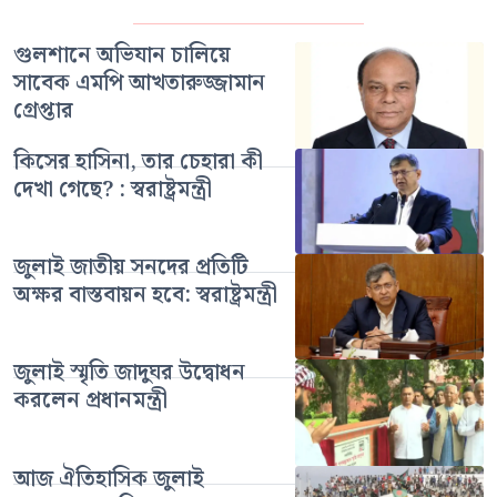
গুলশানে অভিযান চালিয়ে
সাবেক এমপি আখতারুজ্জামান
গ্রেপ্তার
কিসের হাসিনা, তার চেহারা কী
দেখা গেছে? : স্বরাষ্ট্রমন্ত্রী
জুলাই জাতীয় সনদের প্রতিটি
অক্ষর বাস্তবায়ন হবে: স্বরাষ্ট্রমন্ত্রী
জুলাই স্মৃতি জাদুঘর উদ্বোধন
করলেন প্রধানমন্ত্রী
আজ ঐতিহাসিক জুলাই