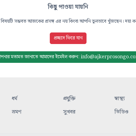
কিছু পাওয়া যায়নি
বিষয়টি সম্ভবত আজকের প্রসঙ্গ এর নয় কিংবা আপনি ভুলভাবে খুঁজছেন। দয়া করে
প্রচ্ছদে ফিরে যান
পনার মতামত জানাতে আমাদের
ইমেইল করুন: info@ajkerprosongo.c
ধর্ম
প্রযুক্তি
স্বাস্থ্য
ভ্রমণ
সুখবর
ভিডিও