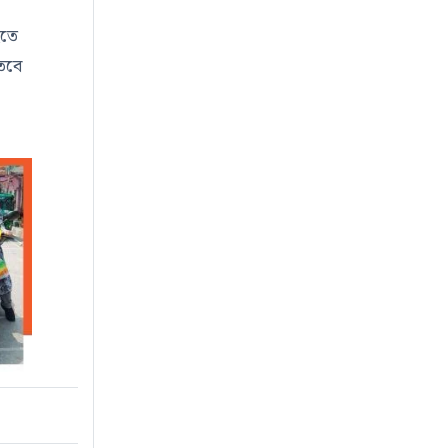
হতে
তবে