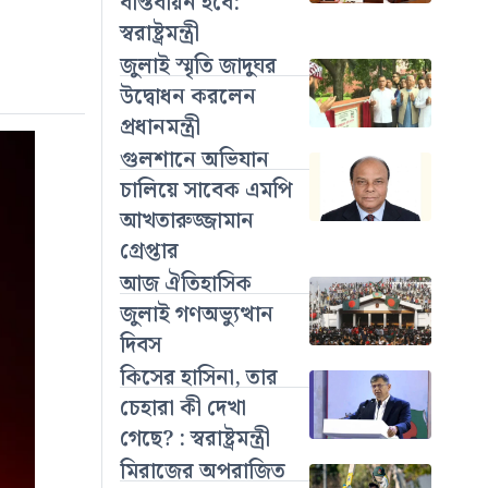
বাস্তবায়ন হবে:
স্বরাষ্ট্রমন্ত্রী
জুলাই স্মৃতি জাদুঘর
উদ্বোধন করলেন
প্রধানমন্ত্রী
গুলশানে অভিযান
চালিয়ে সাবেক এমপি
আখতারুজ্জামান
গ্রেপ্তার
আজ ঐতিহাসিক
জুলাই গণঅভ্যুত্থান
দিবস
কিসের হাসিনা, তার
চেহারা কী দেখা
গেছে? : স্বরাষ্ট্রমন্ত্রী
মিরাজের অপরাজিত