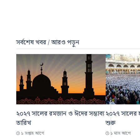
সর্বশেষ খবর / আরও পড়ুন
২০২৭ সালের রমজান ও ঈদের সম্ভাব্য
২০২৭ সালের হ
তারিখ
শুরু
১ সপ্তাহ আগে
১ মাস আগে