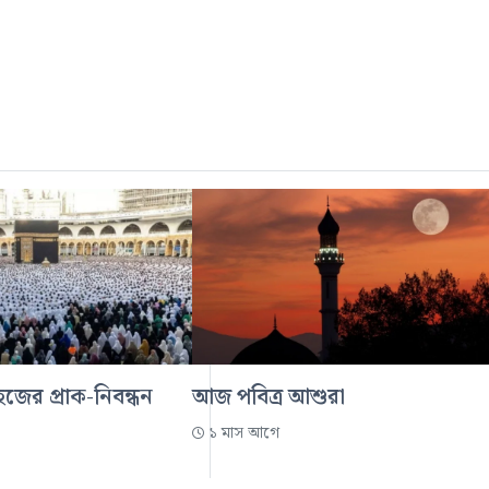
জের প্রাক-নিবন্ধন
আজ পবিত্র আশুরা
১ মাস আগে