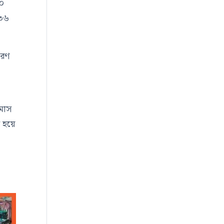
২০
 ৩৬
সরণ
 মাস
য হয়ে