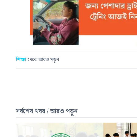
শিক্ষা
থেকে আরও পড়ুন
সর্বশেষ খবর / আরও পড়ুন