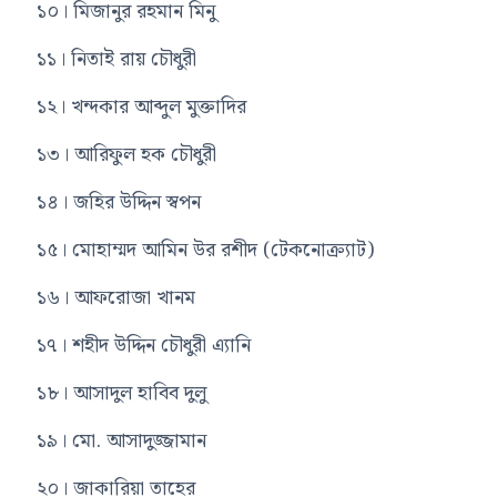
১০। মিজানুর রহমান মিনু
১১। নিতাই রায় চৌধুরী
১২। খন্দকার আব্দুল মুক্তাদির
১৩। আরিফুল হক চৌধুরী
১৪। জহির উদ্দিন স্বপন
১৫। মোহাম্মদ আমিন উর রশীদ (টেকনোক্র্যাট)
১৬। আফরোজা খানম
১৭। শহীদ উদ্দিন চৌধুরী এ্যানি
১৮। আসাদুল হাবিব দুলু
১৯। মো. আসাদুজ্জামান
২০। জাকারিয়া তাহের