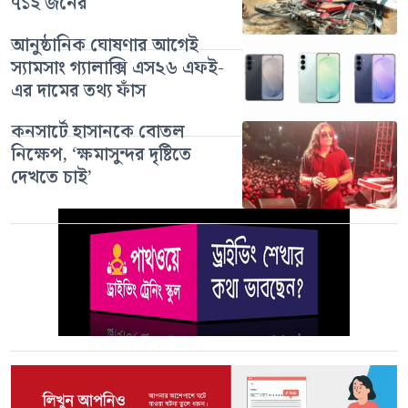
৭১২ জনের
আনুষ্ঠানিক ঘোষণার আগেই
স্যামসাং গ্যালাক্সি এস২৬ এফই-
এর দামের তথ্য ফাঁস
কনসার্টে হাসানকে বোতল
নিক্ষেপ, ‘ক্ষমাসুন্দর দৃষ্টিতে
দেখতে চাই’