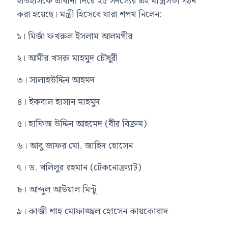
ইতিহাসকে প্রাধান্য দিয়ে ২৫ সদস্যের এই মন্ত্রিসভা গঠন
করা হয়েছে। মন্ত্রী হিসেবে যারা শপথ নিলেন:
১। মির্জা ফখরুল ইসলাম আলমগীর
২। আমীর খসরু মাহমুদ চৌধুরী
৩। সালাহউদ্দিন আহমদ
৪। ইকবাল হাসান মাহমুদ
৫। হাফিজ উদ্দিন আহমেদ (বীর বিক্রম)
৬। আবু জাফর মো. জাহিদ হোসেন
৭। ড. খলিলুর রহমান (টেকনোক্র্যাট)
৮। আব্দুল আউয়াল মিন্টু
৯। কাজী শাহ মোফাজ্জল হোসেন কায়কোবাদ