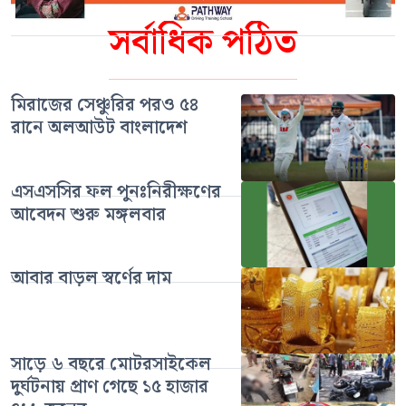
সর্বাধিক পঠিত
মিরাজের সেঞ্চুরির পরও ৫৪
রানে অলআউট বাংলাদেশ
এসএসসির ফল পুনঃনিরীক্ষণের
আবেদন শুরু মঙ্গলবার
আবার বাড়ল স্বর্ণের দাম
সাড়ে ৬ বছরে মোটরসাইকেল
দুর্ঘটনায় প্রাণ গেছে ১৫ হাজার