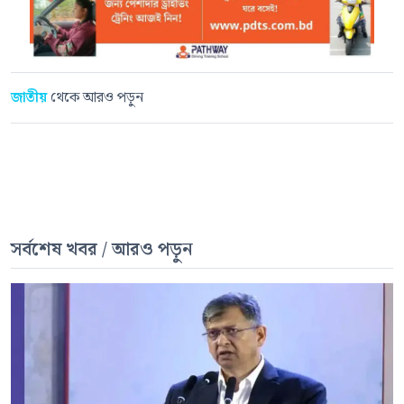
জাতীয়
থেকে আরও পড়ুন
সর্বশেষ খবর / আরও পড়ুন