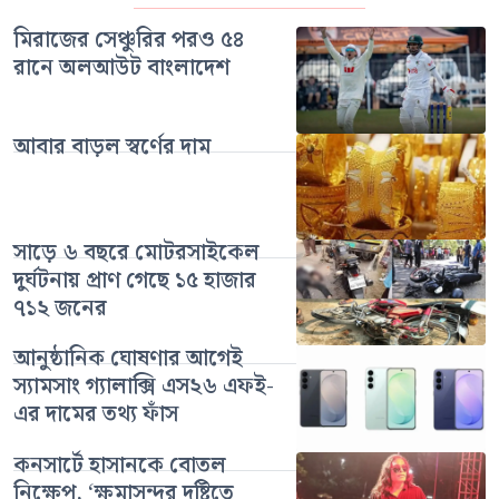
মিরাজের সেঞ্চুরির পরও ৫৪
রানে অলআউট বাংলাদেশ
আবার বাড়ল স্বর্ণের দাম
সাড়ে ৬ বছরে মোটরসাইকেল
দুর্ঘটনায় প্রাণ গেছে ১৫ হাজার
৭১২ জনের
আনুষ্ঠানিক ঘোষণার আগেই
স্যামসাং গ্যালাক্সি এস২৬ এফই-
এর দামের তথ্য ফাঁস
কনসার্টে হাসানকে বোতল
নিক্ষেপ, ‘ক্ষমাসুন্দর দৃষ্টিতে