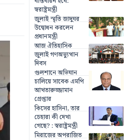
বাস্তবায়ন হবে:
স্বরাষ্ট্রমন্ত্রী
জুলাই স্মৃতি জাদুঘর
উদ্বোধন করলেন
প্রধানমন্ত্রী
আজ ঐতিহাসিক
জুলাই গণঅভ্যুত্থান
দিবস
গুলশানে অভিযান
চালিয়ে সাবেক এমপি
আখতারুজ্জামান
গ্রেপ্তার
কিসের হাসিনা, তার
চেহারা কী দেখা
গেছে? : স্বরাষ্ট্রমন্ত্রী
মিরাজের অপরাজিত