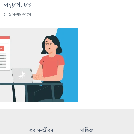
লঘুচাপ, চার
১ সপ্তাহ আগে
প্রবাস-জীবন
সাহিত্য