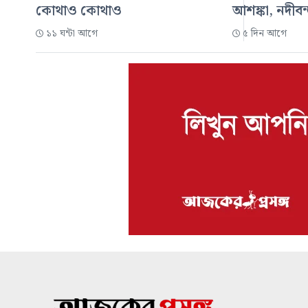
কোথাও কোথাও
আশঙ্কা, নদীবন
১১ ঘন্টা আগে
৫ দিন আগে