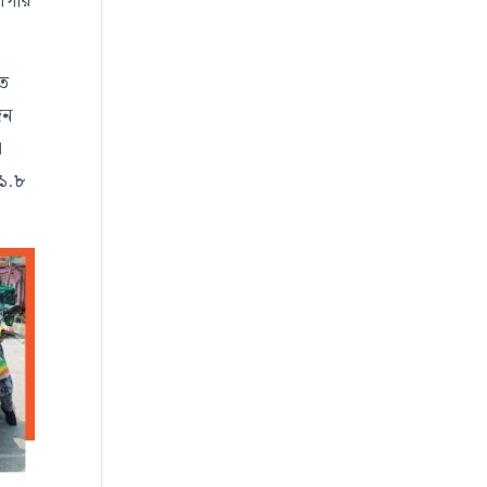
োগীর
তে
িন
।
১১.৮