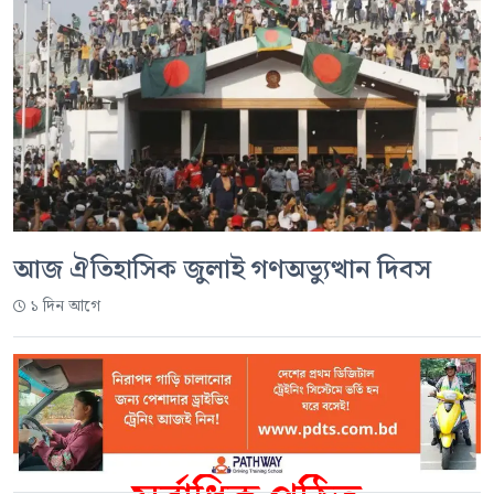
আজ ঐতিহাসিক জুলাই গণঅভ্যুত্থান দিবস
১ দিন আগে