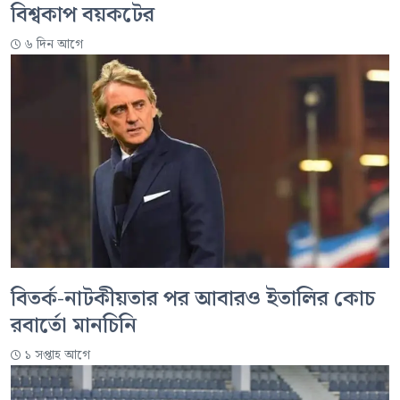
বিশ্বকাপ বয়কটের
৬ দিন আগে
বিতর্ক-নাটকীয়তার পর আবারও ইতালির কোচ
রবার্তো মানচিনি
১ সপ্তাহ আগে