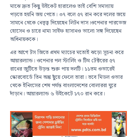
মাঝে দ্রুত কিছু উইকেট হারালেও তাই বেশি সমস্যায়
পড়তে হয়নি জয় পেতে। ৩৭ বলে ৫৭ রান করে দলের জয়ে
সামনে থেকে নেতৃত্ব দিয়েছেন লিটন দাস।ওপেনার পারভেজ
হোসেন ও চারে নামা সাইফ হাসানও ভালো সঙ্গ দিয়েছেন
অধিনায়ককে।
এর আগে টস জিতে প্রথম ম্যাচের মতোই ঝড়ো সূচনা করে
আয়ারল্যান্ড। ওপেনার পল স্টার্লিং ও টিম টেক্টরের ৫৭
রানের জুটিতে উড়ন্ত শুরু পায় দলটি। ১১তম ওভারেই
স্কোরবোর্ডে তিন অঙ্ক ছুঁয়ে ফেলে তারা। তবে মিডল ওভার
থেকে ইনিংসের শেষ পর্যন্ত বাংলাদেশের বোলাররা ঘুরে
দাঁড়ান। আয়ারল্যান্ড ৬ উইকেটে ১৭০ রান করে।