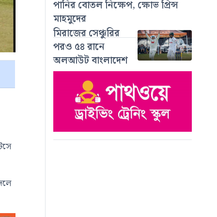
পানির বোতল নিক্ষেপ, ক্ষোভ প্রিন্স
মাহমুদের
মিরাজের সেঞ্চুরির
পরও ৫৪ রানে
অলআউট বাংলাদেশ
ক
 টসে
বদলে