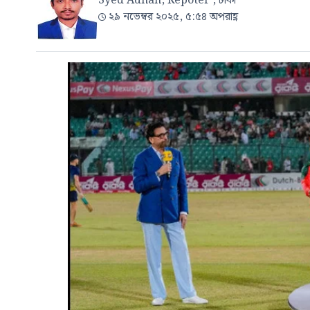
Syed Adnan, Repoter , ঢাকা
২৯ নভেম্বর ২০২৫, ৫:৫৪ অপরাহ্ণ