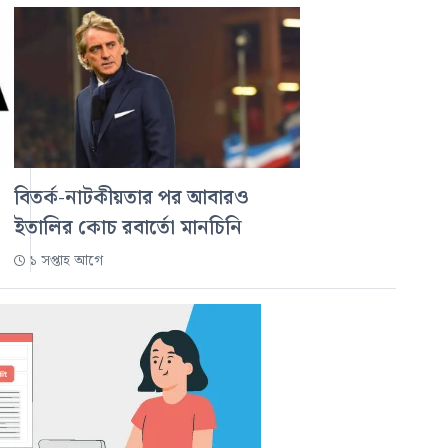
বিতর্ক-নাটকীয়তার পর আবারও
ইতালির কোচ রবার্তো মানচিনি
১ সপ্তাহ আগে