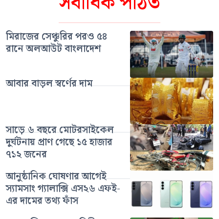
সর্বাধিক পঠিত
মিরাজের সেঞ্চুরির পরও ৫৪
রানে অলআউট বাংলাদেশ
আবার বাড়ল স্বর্ণের দাম
সাড়ে ৬ বছরে মোটরসাইকেল
দুর্ঘটনায় প্রাণ গেছে ১৫ হাজার
৭১২ জনের
আনুষ্ঠানিক ঘোষণার আগেই
স্যামসাং গ্যালাক্সি এস২৬ এফই-
এর দামের তথ্য ফাঁস