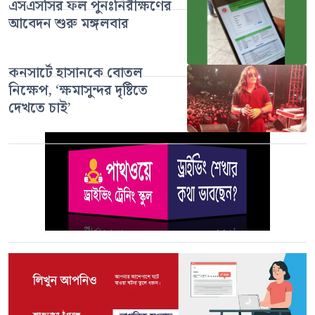
এসএসসির ফল পুনঃনিরীক্ষণের
আবেদন শুরু মঙ্গলবার
কনসার্টে হাসানকে বোতল
নিক্ষেপ, ‘ক্ষমাসুন্দর দৃষ্টিতে
দেখতে চাই’