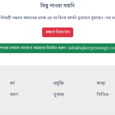
কিছু পাওয়া যায়নি
বিষয়টি সম্ভবত আজকের প্রসঙ্গ এর নয় কিংবা আপনি ভুলভাবে খুঁজছেন। দয়া করে
প্রচ্ছদে ফিরে যান
পনার মতামত জানাতে আমাদের
ইমেইল করুন: info@ajkerprosongo.c
ধর্ম
প্রযুক্তি
স্বাস্থ্য
ভ্রমণ
সুখবর
ভিডিও