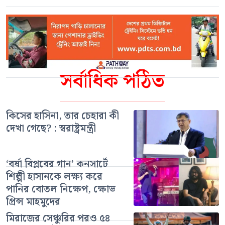
সর্বাধিক পঠিত
কিসের হাসিনা, তার চেহারা কী
দেখা গেছে? : স্বরাষ্ট্রমন্ত্রী
‘বর্ষা বিপ্লবের গান’ কনসার্টে
শিল্পী হাসানকে লক্ষ্য করে
পানির বোতল নিক্ষেপ, ক্ষোভ
প্রিন্স মাহমুদের
মিরাজের সেঞ্চুরির পরও ৫৪