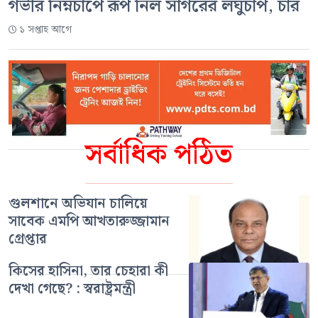
গভীর নিম্নচাপে রূপ নিল সাগরের লঘুচাপ, চার
১ সপ্তাহ আগে
সর্বাধিক পঠিত
গুলশানে অভিযান চালিয়ে
সাবেক এমপি আখতারুজ্জামান
গ্রেপ্তার
কিসের হাসিনা, তার চেহারা কী
দেখা গেছে? : স্বরাষ্ট্রমন্ত্রী