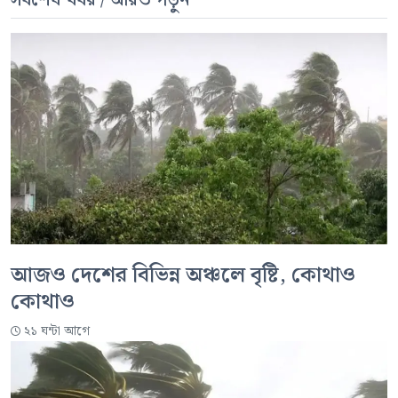
আজও দেশের বিভিন্ন অঞ্চলে বৃষ্টি, কোথাও
কোথাও
২১ ঘন্টা আগে