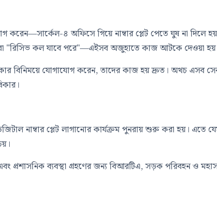
োগ করেন—সার্কেল-৪ অফিসে গিয়ে নাম্বার প্লেট পেতে ঘুষ না দিলে হ
", কিংবা "রিসিভ কল যাবে পরে"—এইসব অজুহাতে কাজ আটকে দেওয়া হয়
্ট টাকার বিনিময়ে যোগাযোগ করেন, তাদের কাজ হয় দ্রুত। অথচ এসব সে
িকার।
াল নাম্বার প্লেট লাগানোর কার্যক্রম পুনরায় শুরু করা হয়। এতে য
চয়।
দন্ত এবং প্রশাসনিক ব্যবস্থা গ্রহণের জন্য বিআরটিএ, সড়ক পরিবহন ও মহ