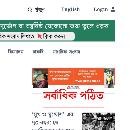
খুঁজুন
English
Login
বিনোদন
চাকরি
নাগরিক-সংবাদ
সর্বাধিক পঠিত
‘মুখ ও মুখোশ’-এর
৭০ বছর: যে