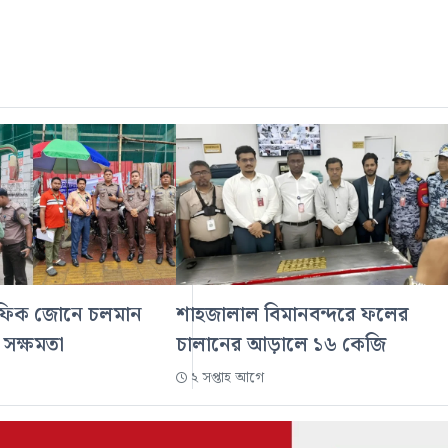
্রাফিক জোনে চলমান
শাহজালাল বিমানবন্দরে ফলের
ক্ষমতা
চালানের আড়ালে ১৬ কেজি
২ সপ্তাহ আগে