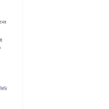
ানের
এই
ও
তিনি