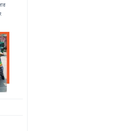
বার
ং