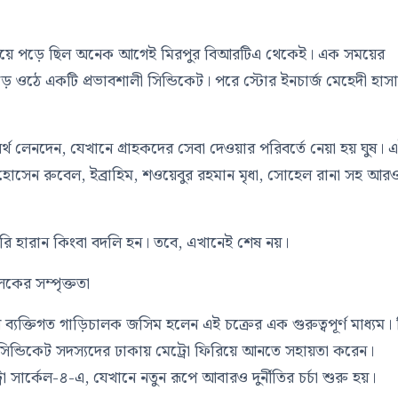
ছড়িয়ে পড়ে ছিল অনেক আগেই মিরপুর বিআরটিএ থেকেই। এক সময়ের
ওঠে একটি প্রভাবশালী সিন্ডিকেট। পরে স্টোর ইনচার্জ মেহেদী হাস
অর্থ লেনদেন, যেখানে গ্রাহকদের সেবা দেওয়ার পরিবর্তে নেয়া হয় ঘুষ। 
োসেন রুবেল, ইব্রাহিম, শওয়েবুর রহমান মৃধা, সোহেল রানা সহ আর
াকরি হারান কিংবা বদলি হন। তবে, এখানেই শেষ নয়।
লকের সম্পৃক্ততা
 ব্যক্তিগত গাড়িচালক জসিম হলেন এই চক্রের এক গুরুত্বপূর্ণ মাধ্যম। 
 সিন্ডিকেট সদস্যদের ঢাকায় মেট্রো ফিরিয়ে আনতে সহায়তা করেন।
 সার্কেল-৪-এ, যেখানে নতুন রূপে আবারও দুর্নীতির চর্চা শুরু হয়।