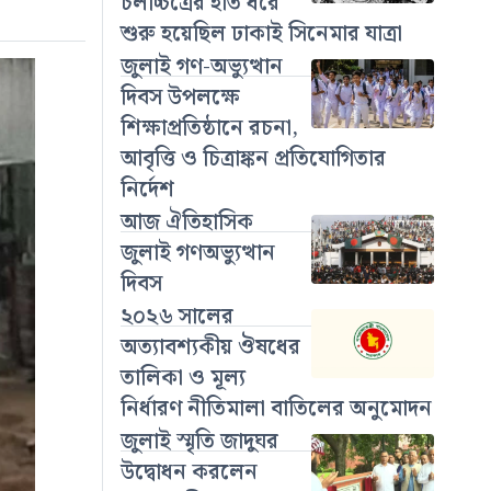
চলচ্চিত্রের হাত ধরে
শুরু হয়েছিল ঢাকাই সিনেমার যাত্রা
জুলাই গণ-অভ্যুত্থান
দিবস উপলক্ষে
শিক্ষাপ্রতিষ্ঠানে রচনা,
আবৃত্তি ও চিত্রাঙ্কন প্রতিযোগিতার
নির্দেশ
আজ ঐতিহাসিক
জুলাই গণঅভ্যুত্থান
দিবস
২০২৬ সালের
অত্যাবশ্যকীয় ঔষধের
তালিকা ও মূল্য
নির্ধারণ নীতিমালা বাতিলের অনুমোদন
জুলাই স্মৃতি জাদুঘর
উদ্বোধন করলেন