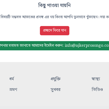
কিছু পাওয়া যায়নি
বিষয়টি সম্ভবত আজকের প্রসঙ্গ এর নয় কিংবা আপনি ভুলভাবে খুঁজছেন। দয়া করে
প্রচ্ছদে ফিরে যান
পনার মতামত জানাতে আমাদের
ইমেইল করুন: info@ajkerprosongo.c
ধর্ম
প্রযুক্তি
স্বাস্থ্য
ভ্রমণ
সুখবর
ভিডিও