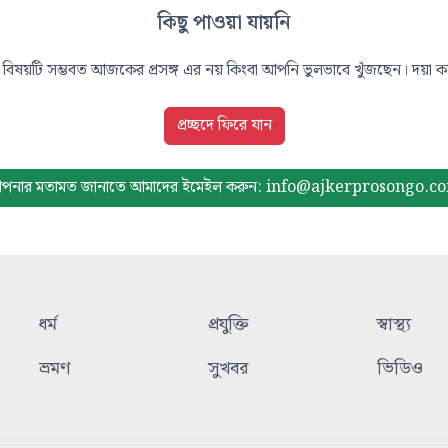
কিছু পাওয়া যায়নি
বিষয়টি সম্ভবত আজকের প্রসঙ্গ এর নয় কিংবা আপনি ভুলভাবে খুঁজছেন। দয়া করে
প্রচ্ছদে ফিরে যান
পনার মতামত জানাতে আমাদের
ইমেইল করুন: info@ajkerprosongo.c
ধর্ম
প্রযুক্তি
স্বাস্থ্য
ভ্রমণ
সুখবর
ভিডিও