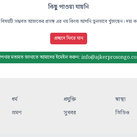
কিছু পাওয়া যায়নি
বিষয়টি সম্ভবত আজকের প্রসঙ্গ এর নয় কিংবা আপনি ভুলভাবে খুঁজছেন। দয়া করে
প্রচ্ছদে ফিরে যান
পনার মতামত জানাতে আমাদের
ইমেইল করুন: info@ajkerprosongo.c
ধর্ম
প্রযুক্তি
স্বাস্থ্য
ভ্রমণ
সুখবর
ভিডিও