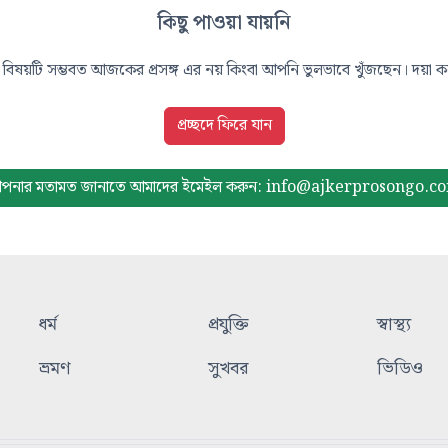
কিছু পাওয়া যায়নি
বিষয়টি সম্ভবত আজকের প্রসঙ্গ এর নয় কিংবা আপনি ভুলভাবে খুঁজছেন। দয়া করে
প্রচ্ছদে ফিরে যান
পনার মতামত জানাতে আমাদের
ইমেইল করুন: info@ajkerprosongo.c
ধর্ম
প্রযুক্তি
স্বাস্থ্য
ভ্রমণ
সুখবর
ভিডিও