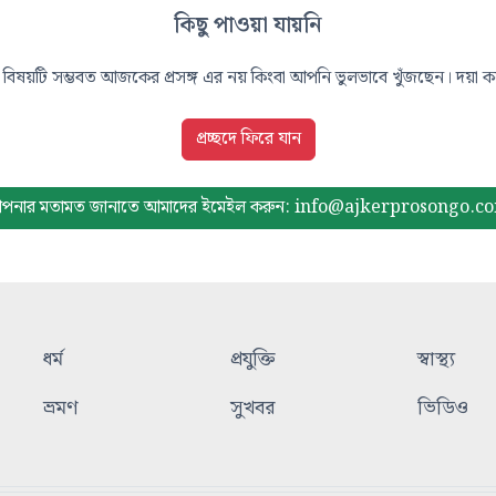
কিছু পাওয়া যায়নি
বিষয়টি সম্ভবত আজকের প্রসঙ্গ এর নয় কিংবা আপনি ভুলভাবে খুঁজছেন। দয়া করে
প্রচ্ছদে ফিরে যান
পনার মতামত জানাতে আমাদের
ইমেইল করুন: info@ajkerprosongo.c
ধর্ম
প্রযুক্তি
স্বাস্থ্য
ভ্রমণ
সুখবর
ভিডিও