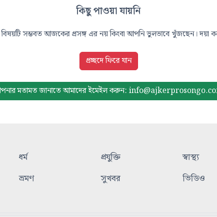
কিছু পাওয়া যায়নি
বিষয়টি সম্ভবত আজকের প্রসঙ্গ এর নয় কিংবা আপনি ভুলভাবে খুঁজছেন। দয়া করে
প্রচ্ছদে ফিরে যান
পনার মতামত জানাতে আমাদের
ইমেইল করুন: info@ajkerprosongo.c
ধর্ম
প্রযুক্তি
স্বাস্থ্য
ভ্রমণ
সুখবর
ভিডিও