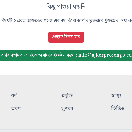
কিছু পাওয়া যায়নি
বিষয়টি সম্ভবত আজকের প্রসঙ্গ এর নয় কিংবা আপনি ভুলভাবে খুঁজছেন। দয়া করে
প্রচ্ছদে ফিরে যান
পনার মতামত জানাতে আমাদের
ইমেইল করুন: info@ajkerprosongo.c
ধর্ম
প্রযুক্তি
স্বাস্থ্য
ভ্রমণ
সুখবর
ভিডিও