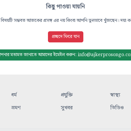
কিছু পাওয়া যায়নি
বিষয়টি সম্ভবত আজকের প্রসঙ্গ এর নয় কিংবা আপনি ভুলভাবে খুঁজছেন। দয়া করে
প্রচ্ছদে ফিরে যান
পনার মতামত জানাতে আমাদের
ইমেইল করুন: info@ajkerprosongo.c
ধর্ম
প্রযুক্তি
স্বাস্থ্য
ভ্রমণ
সুখবর
ভিডিও