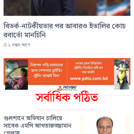
বিতর্ক-নাটকীয়তার পর আবারও ইতালির কোচ
রবার্তো মানচিনি
১ সপ্তাহ আগে
সর্বাধিক পঠিত
গুলশানে অভিযান চালিয়ে
সাবেক এমপি আখতারুজ্জামান
গ্রেপ্তার