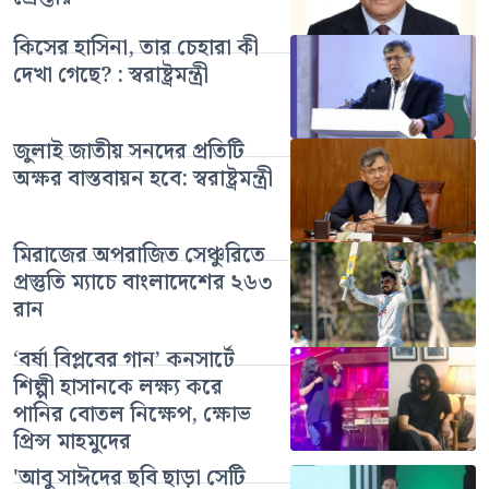
কিসের হাসিনা, তার চেহারা কী
দেখা গেছে? : স্বরাষ্ট্রমন্ত্রী
জুলাই জাতীয় সনদের প্রতিটি
অক্ষর বাস্তবায়ন হবে: স্বরাষ্ট্রমন্ত্রী
মিরাজের অপরাজিত সেঞ্চুরিতে
প্রস্তুতি ম্যাচে বাংলাদেশের ২৬৩
রান
‘বর্ষা বিপ্লবের গান’ কনসার্টে
শিল্পী হাসানকে লক্ষ্য করে
পানির বোতল নিক্ষেপ, ক্ষোভ
প্রিন্স মাহমুদের
'আবু সাঈদের ছবি ছাড়া সেটি