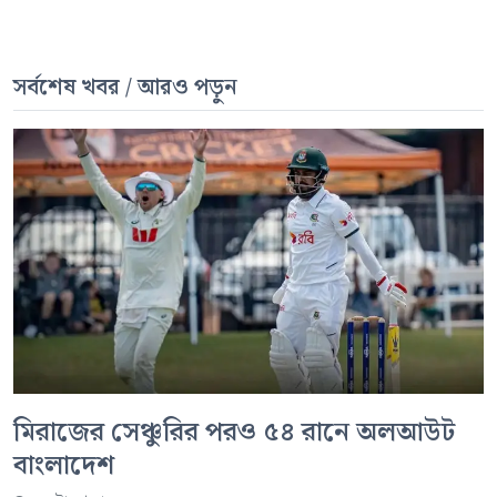
সর্বশেষ খবর / আরও পড়ুন
মিরাজের সেঞ্চুরির পরও ৫৪ রানে অলআউট
বাংলাদেশ