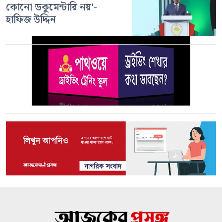
কোনো ডকুমেন্টারি নয়'-
হাফিজ উদ্দিন