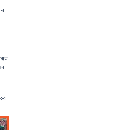
দা
আয়াত
মল
তের