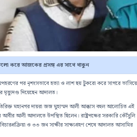
লো করে আজকের প্রসঙ্গ এর সাথে থাকুন
অপহরণের পর নৃশংসভাবে হত্যা ও লাশ ছয় টুকরো করে সাগরে ভাসিয়
 মৃত্যুদণ্ড দিয়েছেন আদালত।
ঠ অতিরিক্ত মহানগর দায়রা জজ মুহাম্মদ আলী আক্কাস বহুল আলোচিত এই
বীর আলী আদালতে উপস্থিত ছিলেন। রাষ্ট্রপক্ষের সরকারি কৌঁসুলি
ঘ বিচারপ্রক্রিয়া ও ৩৩ জন সাক্ষীর সাক্ষ্যগ্রহণ শেষে আদালত আসামির