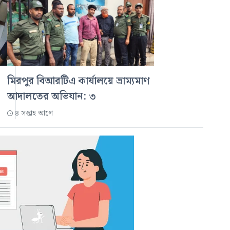
মিরপুর বিআরটিএ কার্যালয়ে ভ্রাম্যমাণ
আদালতের অভিযান: ৩
৪ সপ্তাহ আগে