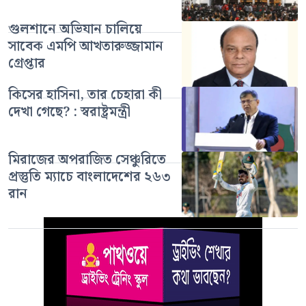
গুলশানে অভিযান চালিয়ে
সাবেক এমপি আখতারুজ্জামান
গ্রেপ্তার
কিসের হাসিনা, তার চেহারা কী
দেখা গেছে? : স্বরাষ্ট্রমন্ত্রী
মিরাজের অপরাজিত সেঞ্চুরিতে
প্রস্তুতি ম্যাচে বাংলাদেশের ২৬৩
রান