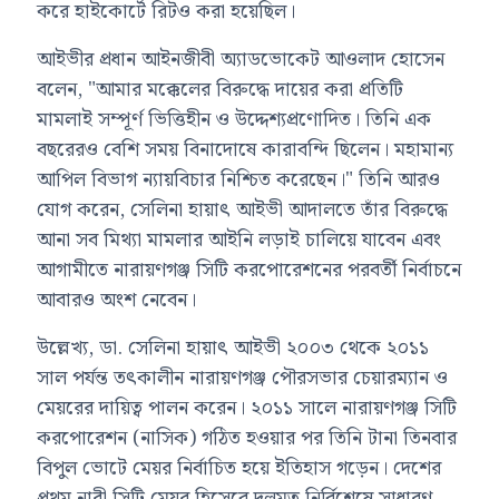
করে হাইকোর্টে রিটও করা হয়েছিল।
আইভীর প্রধান আইনজীবী অ্যাডভোকেট আওলাদ হোসেন
বলেন, "আমার মক্কেলের বিরুদ্ধে দায়ের করা প্রতিটি
মামলাই সম্পূর্ণ ভিত্তিহীন ও উদ্দেশ্যপ্রণোদিত। তিনি এক
বছরেরও বেশি সময় বিনাদোষে কারাবন্দি ছিলেন। মহামান্য
আপিল বিভাগ ন্যায়বিচার নিশ্চিত করেছেন।" তিনি আরও
যোগ করেন, সেলিনা হায়াৎ আইভী আদালতে তাঁর বিরুদ্ধে
আনা সব মিথ্যা মামলার আইনি লড়াই চালিয়ে যাবেন এবং
আগামীতে নারায়ণগঞ্জ সিটি করপোরেশনের পরবর্তী নির্বাচনে
আবারও অংশ নেবেন।
উল্লেখ্য, ডা. সেলিনা হায়াৎ আইভী ২০০৩ থেকে ২০১১
সাল পর্যন্ত তৎকালীন নারায়ণগঞ্জ পৌরসভার চেয়ারম্যান ও
মেয়রের দায়িত্ব পালন করেন। ২০১১ সালে নারায়ণগঞ্জ সিটি
করপোরেশন (নাসিক) গঠিত হওয়ার পর তিনি টানা তিনবার
বিপুল ভোটে মেয়র নির্বাচিত হয়ে ইতিহাস গড়েন। দেশের
প্রথম নারী সিটি মেয়র হিসেবে দলমত নির্বিশেষে সাধারণ