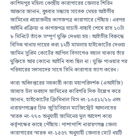
কাশিমপুর মহিলা কেন্দ্রীয় কারাগারের জেলার শিরিন
আক্তার জানান, বুধবার সন্ধ্যায় সাবেক মেয়র আইভীর
জামিনের প্রয়োজনীয় কাগজপত্র কারাগারে পৌঁছায়। এরপর
আইনি প্রক্রিয়া ও কাগজপত্র যাচাই-বাছাই শেষে রাত ১০টা
৮ মিনিটে তাঁকে সম্পূর্ণ মুক্তি দেওয়া হয়। আইভীর বিরুদ্ধে
বিভিন্ন থানায় দায়ের করা ১২টি মামলায় হাইকোর্টের দেওয়া
জামিন সুপ্রিম কোর্টের আপিল বিভাগেও বহাল থাকায় তাঁর
মুক্তিতে আর কোনো আইনি বাধা ছিল না। মুক্তি পাওয়ার পর
পরিবারের সদস্যদের সাথে তিনি কারাগার ত্যাগ করেন।
কারা অধিদপ্তরের সহকারী কারা মহাপরিদর্শক (এআইজি)
জান্নাত উল ফরহাদ জামিনের কারিগরি দিক উল্লেখ করে
জানান, হাইকোর্টের ক্রিমিনাল মিস নং-১৩৪১২/২৬ এবং
নারায়ণগঞ্জের চিফ জুডিসিয়াল ম্যাজিস্ট্রেট আদালতের
স্মারক নং-৭৭৩ অনুযায়ী জামিনের মূল আদেশ কারা
কর্তৃপক্ষের কাছে পৌঁছায়। পাশাপাশি নারায়ণগঞ্জ জেলা
কারাগারের স্মারক নং-১৪৫৭ অনুযায়ী জেলার মোট নয়টি