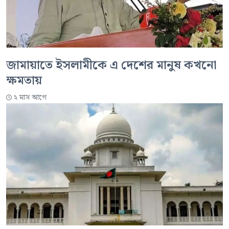
জামায়াতে ইসলামীকে এ দেশের মানুষ কখনো
ক্ষমতায়
২ মাস আগে