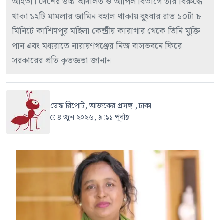
আইভী। দেশের উচ্চ আদালত ও আপিল বিভাগে তাঁর বিরুদ্ধে
থাকা ১২টি মামলার জামিন বহাল থাকায় বুধবার রাত ১০টা ৮
মিনিটে কাশিমপুর মহিলা কেন্দ্রীয় কারাগার থেকে তিনি মুক্তি
পান এবং মধ্যরাতে নারায়ণগঞ্জের নিজ বাসভবনে ফিরে
সরকারের প্রতি কৃতজ্ঞতা জানান।
ডেস্ক রিপোর্ট, আজকের প্রসঙ্গ , ঢাকা
৪ জুন ২০২৬, ৯:১১ পূর্বাহ্ণ