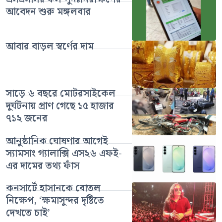
আবেদন শুরু মঙ্গলবার
আবার বাড়ল স্বর্ণের দাম
সাড়ে ৬ বছরে মোটরসাইকেল
দুর্ঘটনায় প্রাণ গেছে ১৫ হাজার
৭১২ জনের
আনুষ্ঠানিক ঘোষণার আগেই
স্যামসাং গ্যালাক্সি এস২৬ এফই-
এর দামের তথ্য ফাঁস
কনসার্টে হাসানকে বোতল
নিক্ষেপ, ‘ক্ষমাসুন্দর দৃষ্টিতে
দেখতে চাই’