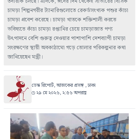
তদারকি চলছে। এদিকে, ঈদের দিন থেকেই সাভারের বিসিক
চামড়া শিল্পনগরীর ট্যানারিগুলোতে রেকর্ডসংখ্যক পশুর কাঁচা
চামড়া প্রবেশ করেছে। চামড়া খাতকে শক্তিশালী করতে
ভবিষ্যতে কাঁচা চামড়া রপ্তানির চেয়ে চামড়াজাত পণ্য
উৎপাদনে বেশি গুরুত্ব দেওয়ার পাশাপাশি দেশব্যাপী চামড়া
সংরক্ষণের স্থায়ী অবকাঠামো গড়ে তোলার পরিকল্পনার কথা
জানিয়েছেন মন্ত্রী।
ডেস্ক রিপোর্ট, আজকের প্রসঙ্গ , ঢাকা
২৯ মে ২০২৬, ২:৫৬ অপরাহ্ণ