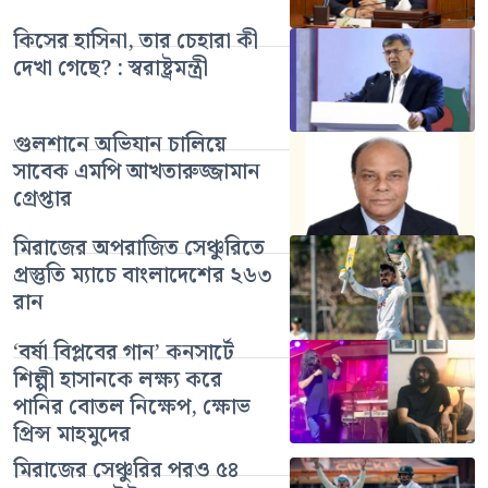
কিসের হাসিনা, তার চেহারা কী
দেখা গেছে? : স্বরাষ্ট্রমন্ত্রী
গুলশানে অভিযান চালিয়ে
সাবেক এমপি আখতারুজ্জামান
গ্রেপ্তার
মিরাজের অপরাজিত সেঞ্চুরিতে
প্রস্তুতি ম্যাচে বাংলাদেশের ২৬৩
রান
‘বর্ষা বিপ্লবের গান’ কনসার্টে
শিল্পী হাসানকে লক্ষ্য করে
পানির বোতল নিক্ষেপ, ক্ষোভ
প্রিন্স মাহমুদের
মিরাজের সেঞ্চুরির পরও ৫৪