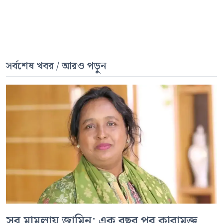
সর্বশেষ খবর / আরও পড়ুন
সব মামলায় জামিন: এক বছর পর কারামুক্ত