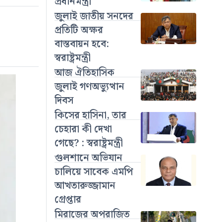
প্রধানমন্ত্রী
জুলাই জাতীয় সনদের
প্রতিটি অক্ষর
বাস্তবায়ন হবে:
স্বরাষ্ট্রমন্ত্রী
আজ ঐতিহাসিক
জুলাই গণঅভ্যুত্থান
দিবস
কিসের হাসিনা, তার
চেহারা কী দেখা
গেছে? : স্বরাষ্ট্রমন্ত্রী
গুলশানে অভিযান
চালিয়ে সাবেক এমপি
আখতারুজ্জামান
গ্রেপ্তার
মিরাজের অপরাজিত