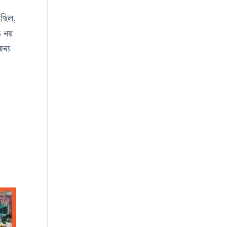
েছিল,
ত নয়
ন্য