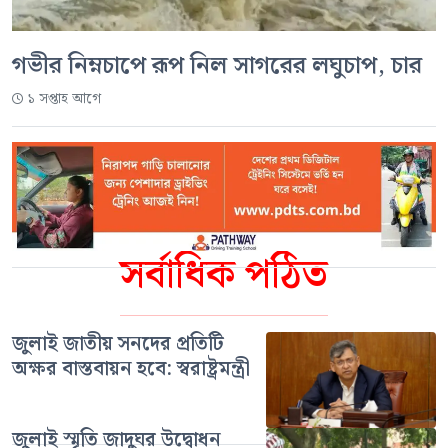
গভীর নিম্নচাপে রূপ নিল সাগরের লঘুচাপ, চার
১ সপ্তাহ আগে
সর্বাধিক পঠিত
জুলাই জাতীয় সনদের প্রতিটি
অক্ষর বাস্তবায়ন হবে: স্বরাষ্ট্রমন্ত্রী
জুলাই স্মৃতি জাদুঘর উদ্বোধন