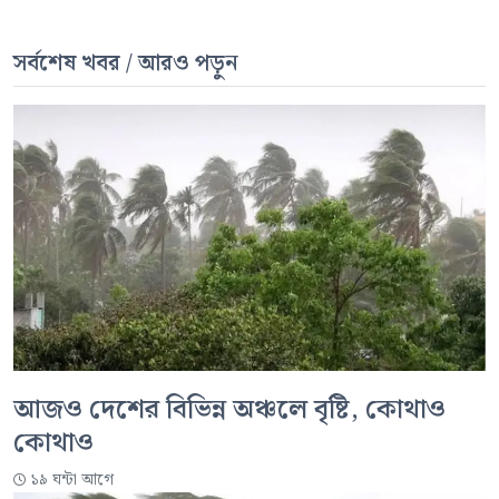
সর্বশেষ খবর / আরও পড়ুন
আজও দেশের বিভিন্ন অঞ্চলে বৃষ্টি, কোথাও
কোথাও
১৯ ঘন্টা আগে