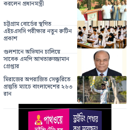
করলেন প্রধানমন্ত্রী
চট্টগ্রাম বোর্ডের স্থগিত
এইচএসসি পরীক্ষার নতুন রুটিন
প্রকাশ
গুলশানে অভিযান চালিয়ে
সাবেক এমপি আখতারুজ্জামান
গ্রেপ্তার
মিরাজের অপরাজিত সেঞ্চুরিতে
প্রস্তুতি ম্যাচে বাংলাদেশের ২৬৩
রান