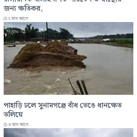
জন্য ক্ষতিকর,
২ মাস আগে
পাহাড়ি ঢলে সুনামগঞ্জে বাঁধ ভেঙে ধানক্ষেত
তলিয়ে
৩ মাস আগে