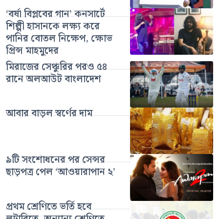
‘বর্ষা বিপ্লবের গান’ কনসার্টে
শিল্পী হাসানকে লক্ষ্য করে
পানির বোতল নিক্ষেপ, ক্ষোভ
প্রিন্স মাহমুদের
মিরাজের সেঞ্চুরির পরও ৫৪
রানে অলআউট বাংলাদেশ
আবার বাড়ল স্বর্ণের দাম
৯টি সংশোধনের পর সেন্সর
ছাড়পত্র পেল ‘আওয়ারাপান ২’
প্রথম শ্রেণিতে ভর্তি হবে
লটারিতে, অন্যান্য শ্রেণিতে