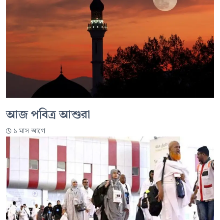
আজ পবিত্র আশুরা
১ মাস আগে