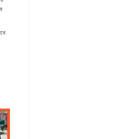
ের
ব
াবে