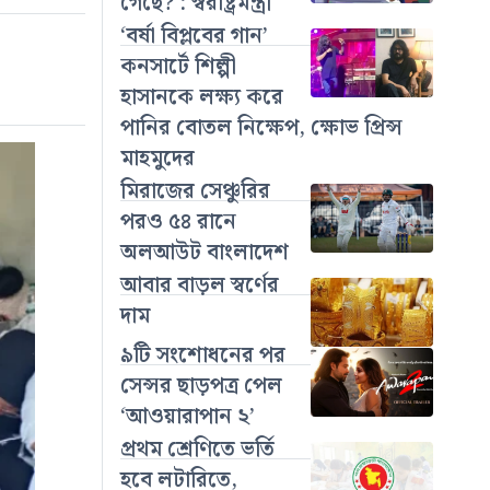
গেছে? : স্বরাষ্ট্রমন্ত্রী
‘বর্ষা বিপ্লবের গান’
কনসার্টে শিল্পী
হাসানকে লক্ষ্য করে
পানির বোতল নিক্ষেপ, ক্ষোভ প্রিন্স
মাহমুদের
মিরাজের সেঞ্চুরির
পরও ৫৪ রানে
অলআউট বাংলাদেশ
আবার বাড়ল স্বর্ণের
দাম
৯টি সংশোধনের পর
সেন্সর ছাড়পত্র পেল
‘আওয়ারাপান ২’
প্রথম শ্রেণিতে ভর্তি
হবে লটারিতে,