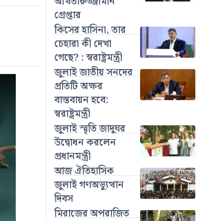
আখতারুজ্জামান
গ্রেপ্তার
কিসের হাসিনা, তার
চেহারা কী দেখা
গেছে? : স্বরাষ্ট্রমন্ত্রী
জুলাই জাতীয় সনদের
প্রতিটি অক্ষর
বাস্তবায়ন হবে:
স্বরাষ্ট্রমন্ত্রী
জুলাই স্মৃতি জাদুঘর
উদ্বোধন করলেন
প্রধানমন্ত্রী
আজ ঐতিহাসিক
জুলাই গণঅভ্যুত্থান
দিবস
মিরাজের অপরাজিত