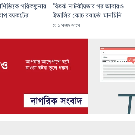
াণিজ্যিক পরিকল্পনার
বিতর্ক-নাটকীয়তার পর আবারও
্বকাপ বয়কটের
ইতালির কোচ রবার্তো মানচিনি
১ সপ্তাহ আগে