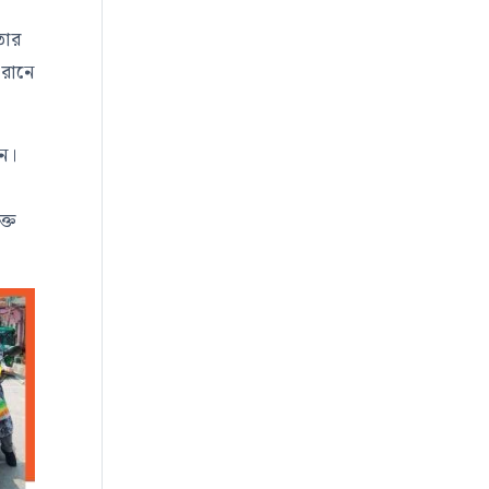
তার
 রানে
ন
।
ক্ত