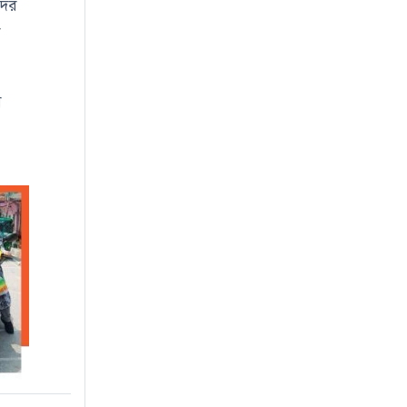
দের
র
র