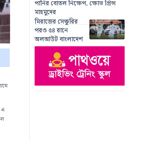
পানির বোতল নিক্ষেপ, ক্ষোভ প্রিন্স
মাহমুদের
মিরাজের সেঞ্চুরির
পরও ৫৪ রানে
অলআউট বাংলাদেশ
্যমে
। এ
লে