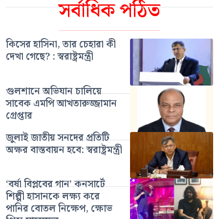
সর্বাধিক পঠিত
কিসের হাসিনা, তার চেহারা কী
দেখা গেছে? : স্বরাষ্ট্রমন্ত্রী
গুলশানে অভিযান চালিয়ে
সাবেক এমপি আখতারুজ্জামান
গ্রেপ্তার
জুলাই জাতীয় সনদের প্রতিটি
অক্ষর বাস্তবায়ন হবে: স্বরাষ্ট্রমন্ত্রী
‘বর্ষা বিপ্লবের গান’ কনসার্টে
শিল্পী হাসানকে লক্ষ্য করে
পানির বোতল নিক্ষেপ, ক্ষোভ