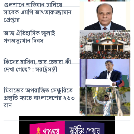
গুলশানে অভিযান চালিয়ে
সাবেক এমপি আখতারুজ্জামান
গ্রেপ্তার
আজ ঐতিহাসিক জুলাই
গণঅভ্যুত্থান দিবস
কিসের হাসিনা, তার চেহারা কী
দেখা গেছে? : স্বরাষ্ট্রমন্ত্রী
মিরাজের অপরাজিত সেঞ্চুরিতে
প্রস্তুতি ম্যাচে বাংলাদেশের ২৬৩
রান