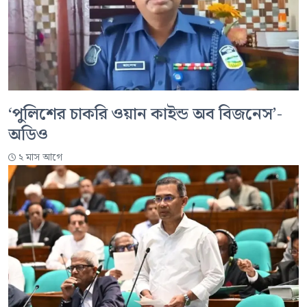
‘পুলিশের চাকরি ওয়ান কাইন্ড অব বিজনেস’-
অডিও
২ মাস আগে