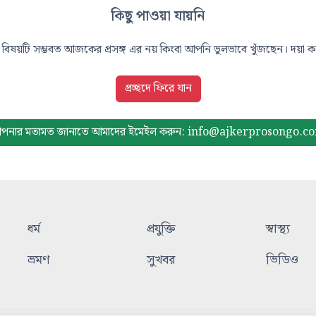
কিছু পাওয়া যায়নি
বিষয়টি সম্ভবত আজকের প্রসঙ্গ এর নয় কিংবা আপনি ভুলভাবে খুঁজছেন। দয়া করে
প্রচ্ছদে ফিরে যান
পনার মতামত জানাতে আমাদের
ইমেইল করুন: info@ajkerprosongo.c
ধর্ম
প্রযুক্তি
স্বাস্থ্য
ভ্রমণ
সুখবর
ভিডিও