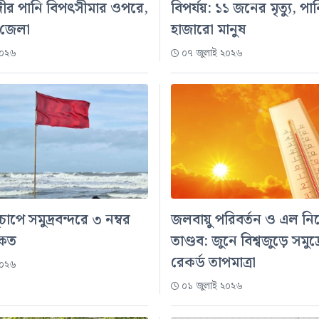
দীর পানি বিপৎসীমার ওপরে,
বিপর্যয়: ১১ জনের মৃত্যু, পান
 জেলা
হাজারো মানুষ
২০২৬
০৭ জুলাই ২০২৬
ুচাপে সমুদ্রবন্দরে ৩ নম্বর
জলবায়ু পরিবর্তন ও এল ন
কেত
তাণ্ডব: জুনে বিশ্বজুড়ে সমুদ্র
রেকর্ড তাপমাত্রা
২০২৬
০১ জুলাই ২০২৬