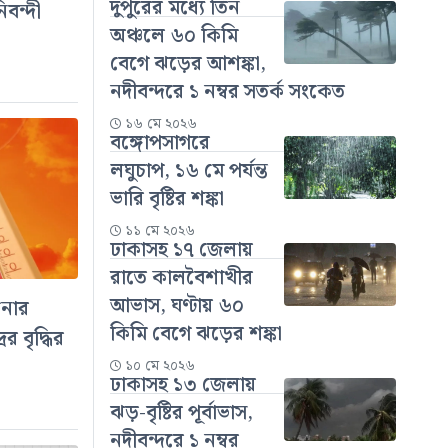
দুপুরের মধ্যে তিন
িবন্দী
অঞ্চলে ৬০ কিমি
বেগে ঝড়ের আশঙ্কা,
নদীবন্দরে ১ নম্বর সতর্ক সংকেত
১৬ মে ২০২৬
বঙ্গোপসাগরে
লঘুচাপ, ১৬ মে পর্যন্ত
ভারি বৃষ্টির শঙ্কা
১১ মে ২০২৬
ঢাকাসহ ১৭ জেলায়
রাতে কালবৈশাখীর
আভাস, ঘণ্টায় ৬০
িনোর
কিমি বেগে ঝড়ের শঙ্কা
ের বৃদ্ধির
১০ মে ২০২৬
ঢাকাসহ ১৩ জেলায়
ঝড়-বৃষ্টির পূর্বাভাস,
নদীবন্দরে ১ নম্বর