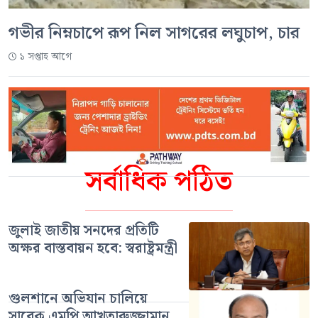
গভীর নিম্নচাপে রূপ নিল সাগরের লঘুচাপ, চার
১ সপ্তাহ আগে
সর্বাধিক পঠিত
জুলাই জাতীয় সনদের প্রতিটি
অক্ষর বাস্তবায়ন হবে: স্বরাষ্ট্রমন্ত্রী
গুলশানে অভিযান চালিয়ে
সাবেক এমপি আখতারুজ্জামান