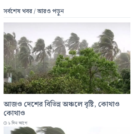
সর্বশেষ খবর / আরও পড়ুন
আজও দেশের বিভিন্ন অঞ্চলে বৃষ্টি, কোথাও
কোথাও
১ দিন আগে