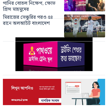
পানির বোতল নিক্ষেপ, ক্ষোভ
প্রিন্স মাহমুদের
মিরাজের সেঞ্চুরির পরও ৫৪
রানে অলআউট বাংলাদেশ