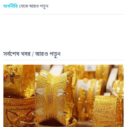
অর্থনীতি
থেকে আরও পড়ুন
সর্বশেষ খবর / আরও পড়ুন