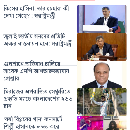
কিসের হাসিনা, তার চেহারা কী
দেখা গেছে? : স্বরাষ্ট্রমন্ত্রী
জুলাই জাতীয় সনদের প্রতিটি
অক্ষর বাস্তবায়ন হবে: স্বরাষ্ট্রমন্ত্রী
গুলশানে অভিযান চালিয়ে
সাবেক এমপি আখতারুজ্জামান
গ্রেপ্তার
মিরাজের অপরাজিত সেঞ্চুরিতে
প্রস্তুতি ম্যাচে বাংলাদেশের ২৬৩
রান
‘বর্ষা বিপ্লবের গান’ কনসার্টে
শিল্পী হাসানকে লক্ষ্য করে