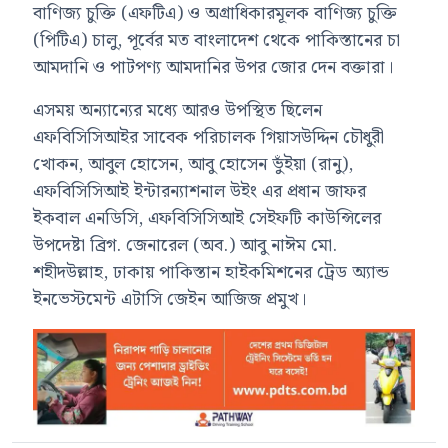
বাণিজ্য চুক্তি (এফটিএ) ও অগ্রাধিকারমূলক বাণিজ্য চুক্তি
(পিটিএ) চালু, পূর্বের মত বাংলাদেশ থেকে পাকিস্তানের চা
আমদানি ও পাটপণ্য আমদানির উপর জোর দেন বক্তারা।
এসময় অন্যান্যের মধ্যে আরও উপস্থিত ছিলেন
এফবিসিসিআইর সাবেক পরিচালক গিয়াসউদ্দিন চৌধুরী
খোকন, আবুল হোসেন, আবু হোসেন ভুঁইয়া (রানু),
এফবিসিসিআই ইন্টারন্যাশনাল উইং এর প্রধান জাফর
ইকবাল এনডিসি, এফবিসিসিআই সেইফটি কাউন্সিলের
উপদেষ্টা ব্রিগ. জেনারেল (অব.) আবু নাঈম মো.
শহীদউল্লাহ, ঢাকায় পাকিস্তান হাইকমিশনের ট্রেড অ্যান্ড
ইনভেস্টমেন্ট এটাসি জেইন আজিজ প্রমুখ।